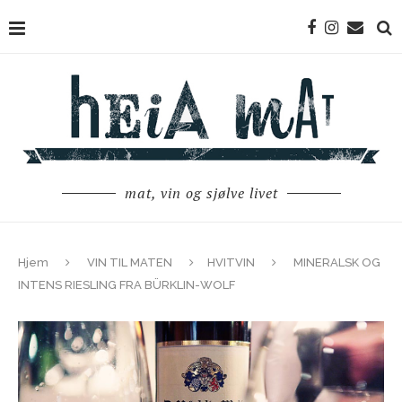
mat, vin og sjølve livet
Hjem
VIN TIL MATEN
HVITVIN
MINERALSK OG
INTENS RIESLING FRA BÜRKLIN-WOLF