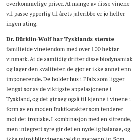
overkommelige priser. At mange av disse vinene
vil passe ypperlig til årets juleribbe er jo heller
ingen uting.
Dr. Bürklin-Wolf har Tysklands største
familieide vineiendom med over 100 hektar
vinmark. At de samtidig drifter disse biodynamisk
og lager den kvaliteten de gjør er ikke annet enn
imponerende. De holder hus i Pfalz som ligger
lengst sør av de viktigste appelasjonene i
Tyskland, og det gir seg også til kjenne i vinene i
form av en moden fruktkarakter som tenderer
mot det tropiske. I kombinasjon med en sitrende,
men integrert syre gir det en nydelig balanse, og
ikke minst blir vinene veldig matvennlig. Som