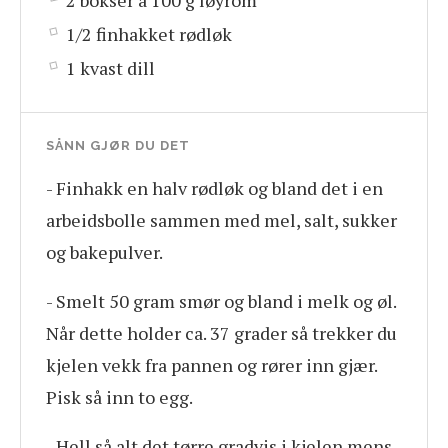
1/2 finhakket rødløk
1 kvast dill
SÅNN GJØR DU DET
- Finhakk en halv rødløk og bland det i en
arbeidsbolle sammen med mel, salt, sukker
og bakepulver.
- Smelt 50 gram smør og bland i melk og øl.
Når dette holder ca. 37 grader så trekker du
kjelen vekk fra pannen og rører inn gjær.
Pisk så inn to egg.
- Hell så alt det tørre gradvis i kjelen mens