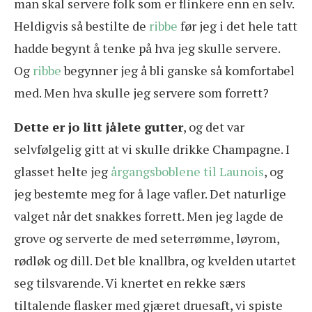
man skal servere folk som er flinkere enn en selv.
Heldigvis så bestilte de
ribbe
før jeg i det hele tatt
hadde begynt å tenke på hva jeg skulle servere.
Og
ribbe
begynner jeg å bli ganske så komfortabel
med. Men hva skulle jeg servere som forrett?
Dette er jo litt jålete gutter
, og det var
selvfølgelig gitt at vi skulle drikke Champagne. I
glasset helte jeg
årgangsboblene til Launois
, og
jeg bestemte meg for å lage vafler. Det naturlige
valget når det snakkes forrett. Men jeg lagde de
grove og serverte de med seterrømme, løyrom,
rødløk og dill. Det ble knallbra, og kvelden utartet
seg tilsvarende. Vi knertet en rekke særs
tiltalende flasker med gjæret druesaft, vi spiste