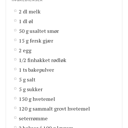
2 dl melk
1 dl øl
50 g usaltet smør
15 g fersk gjær
2 egg
1/2 finhakket rødløk
1 ts bakepulver
5 g salt
5 g sukker
150 g hvetemel
120 g sammalt grovt hvetemel
seterrømme
2 bokser á 100 g løyrom