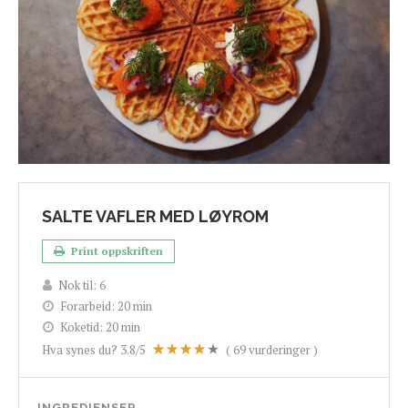
SALTE VAFLER MED LØYROM
Print oppskriften
Nok til:
6
Forarbeid:
20 min
Koketid:
20 min
Hva synes du?
3.8
/5
(
69
vurderinger )
INGREDIENSER