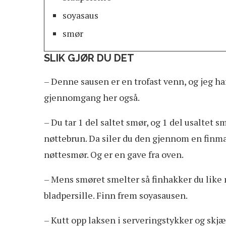
soyasaus
smør
SLIK GJØR DU DET
– Denne sausen er en trofast venn, og jeg h
gjennomgang her også.
– Du tar 1 del saltet smør, og 1 del usaltet sm
nøttebrun. Da siler du den gjennom en finmas
nøttesmør. Og er en gave fra oven.
– Mens smøret smelter så finhakker du like my
bladpersille. Finn frem soyasausen.
– Kutt opp laksen i serveringstykker og skjær