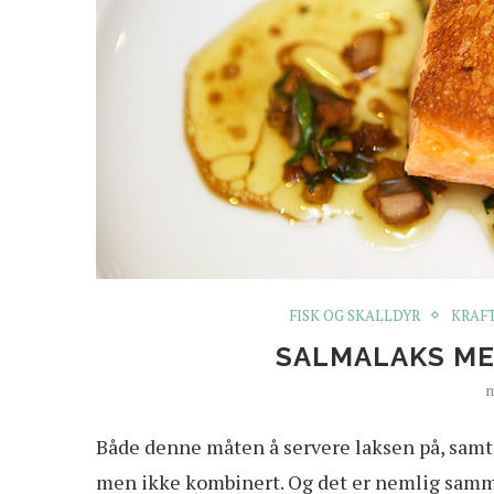
FISK OG SKALLDYR
KRAFT
SALMALAKS M
m
B
åde denne måten å servere laksen på, samt 
men ikke kombinert. Og det er nemlig sammen 