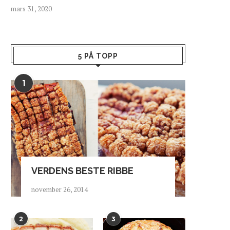
mars 31, 2020
5 PÅ TOPP
1
VERDENS BESTE RIBBE
TZATZIKI MED
BRUSCHETTA MED YOGHU
november 26, 2014
SITRONYOGHURT
TOMAT OG GREMOLAT
september 13, 2020
mars 31, 2020
2
3