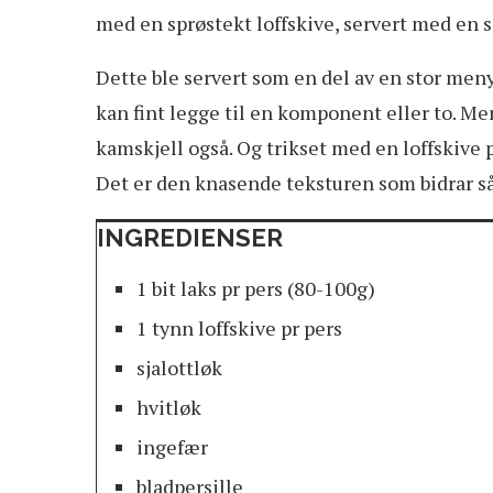
med en sprøstekt loffskive, servert med en s
Dette ble servert som en del av en stor meny,
kan fint legge til en komponent eller to. Me
kamskjell også. Og trikset med en loffskive 
Det er den knasende teksturen som bidrar så
INGREDIENSER
1 bit laks pr pers (80-100g)
1 tynn loffskive pr pers
sjalottløk
hvitløk
ingefær
bladpersille