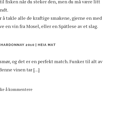
 til fisken når du steker den, men du må være litt
undt.
r å takle alle de kraftige smakene, gjerne en med
e en vin fra Mosel, eller en Spätlese av et slag.
HARDONNAY 2010 | HEIA MAT
mør, og det er en perfekt match. Funker til alt av
 denne vinen tar […]
ikke å kommentere