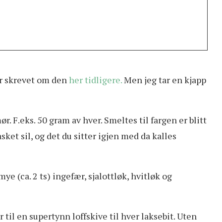
ar skrevet om den
her tidligere.
Men jeg tar en kjapp
ør. F.eks. 50 gram av hver. Smeltes til fargen er blitt
ket sil, og det du sitter igjen med da kalles
e (ca. 2 ts) ingefær, sjalottløk, hvitløk og
 til en supertynn loffskive til hver laksebit. Uten