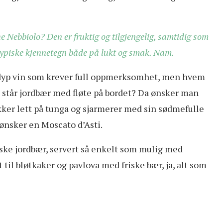
 Nebbiolo? Den er fruktig og tilgjengelig, samtidig som
etypiske kjennetegn både på lukt og smak. Nam.
yp vin som krever full oppmerksomhet, men hvem
et står jordbær med fløte på bordet? Da ønsker man
ikker lett på tunga og sjarmerer med sin sødmefulle
 ønsker en Moscato d’Asti.
rske jordbær, servert så enkelt som mulig med
 til bløtkaker og pavlova med friske bær, ja, alt som