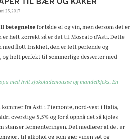
ÅPER TIL BÆR OG KAKER
uni 23, 2017
ll betegnelse
for både øl og vin, men dersom det er
er helt korrekt så er det til Moscato d’Asti. Dette
 med flott friskhet, den er lett perlende og
, og helt perfekt til sommerlige desserter med
suppa med hvit sjokolademousse og mandelkjeks. En
kommer fra Asti i Piemonte, nord-vest i Italia,
ldri overstige 5,5% og for å oppnå det så kjøles
om stanser fermenteringen. Det medfører at det er
omgjort til alkohol og som gjør vinen søt og