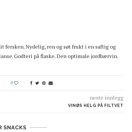
t fersken. Nydelig, ren og søt frukt i en saftig og
alanse. Godteri på flaske. Den optimale jordbærvin.
0
neste innlegg
VINØS HELG PÅ FILTVET
R SNACKS