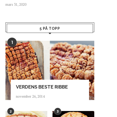
mars 31, 2020
5 PÅ TOPP
1
JURA RULER
EPISK EPLESIDER FRA A
mars 3, 2019
desember 13, 2018
VERDENS BESTE RIBBE
november 26, 2014
2
3