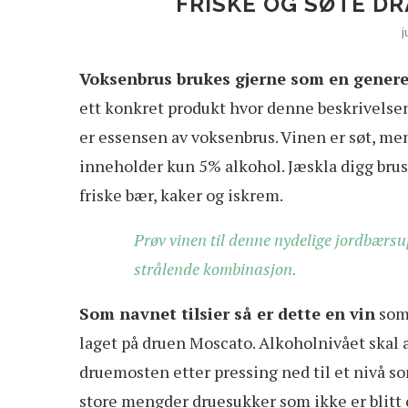
FRISKE OG SØTE DR
j
Voksenbrus brukes gjerne som en genere
ett konkret produkt hvor denne beskrivelsen 
er essensen av voksenbrus. Vinen er søt, men
inneholder kun 5% alkohol. Jæskla digg brus
friske bær, kaker og iskrem.
Prøv vinen til denne nydelige jordbær
strålende kombinasjon.
Som navnet tilsier så er dette en vin
som 
laget på druen Moscato. Alkoholnivået skal a
druemosten etter pressing ned til et nivå s
store mengder druesukker som ikke er blitt 