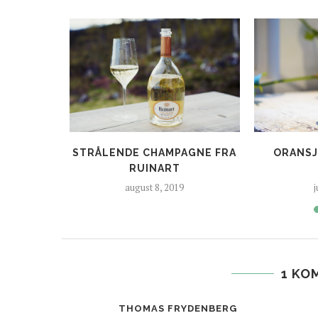
NDREISE I
STRÅLENDE CHAMPAGNE FRA
ORANSJ
E
RUINART
august 8, 2019
j
1 KO
THOMAS FRYDENBERG