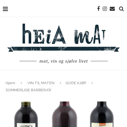
mat, vin og sjølve livet
Hjem
VIN TIL MATEN
GODE KJØP
SOMMERLIGE BARBERA’R