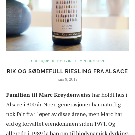
GODE KJØP
HVITVIN
VIN TIL MATEN
RIK OG SØDMEFULL RIESLING FRA ALSACE
juni 8, 2017
Familien til Marc Kreydenweiss
har holdt hus i
Alsace i 300 år. Noen generasjoner har naturlig
nok falt fra i løpet av disse årene, men Marc har
eid og forvaltet eiendommen siden 1971. Og
allerede i 1989 la han om til biodynamisk dyrking,