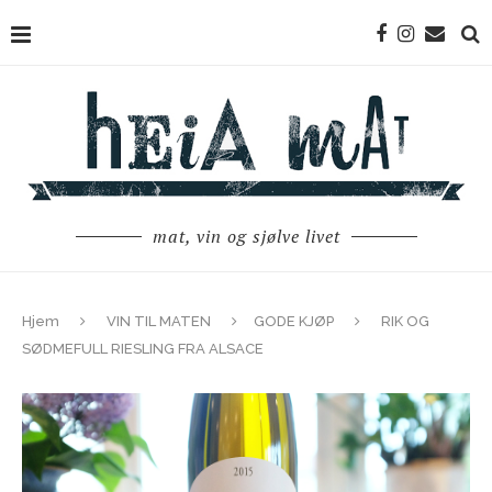
mat, vin og sjølve livet
Hjem
VIN TIL MATEN
GODE KJØP
RIK OG
SØDMEFULL RIESLING FRA ALSACE