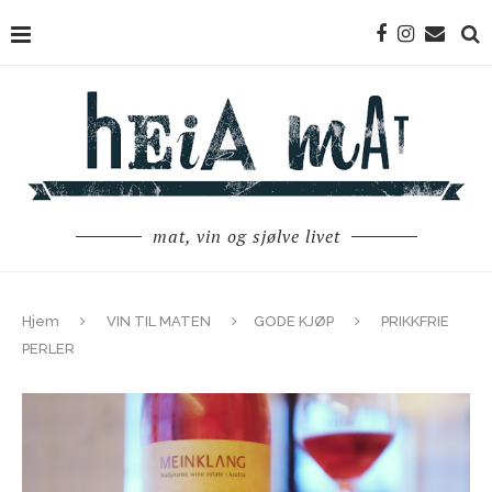
mat, vin og sjølve livet
Hjem
VIN TIL MATEN
GODE KJØP
PRIKKFRIE
PERLER