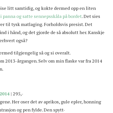
pise litt samtidig, og kokte dermed opp en liten
 i panna og satte sennepsskåla på bordet
. Det sies
r til tysk matlaging. Forholdsvis presist. Det
nd i hånd, og det gjorde de så absolutt her. Kanskje
terhvert også?
ermed tilgjengelig så og si overalt.
om 2013-årgangen. Selv om min flaske var fra 2014
n.
2014
| 295,-
ngene. Her oser det av aprikos, gule epler, honning
ntrasjon og pen fylde. Den spytt-