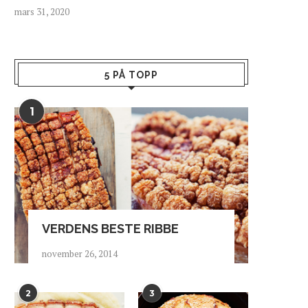
mars 31, 2020
JURA RULER
EPISK EPLESIDER FRA A
mars 3, 2019
desember 13, 2018
5 PÅ TOPP
1
VERDENS BESTE RIBBE
november 26, 2014
2
3