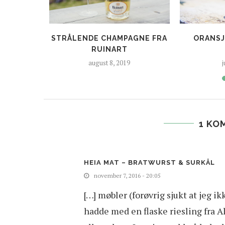
NDREISE I
STRÅLENDE CHAMPAGNE FRA
ORANSJ
E
RUINART
august 8, 2019
j
1 KO
HEIA MAT – BRATWURST & SURKÅL
november 7, 2016 - 20:05
[…] møbler (forøvrig sjukt at jeg i
hadde med en flaske riesling fra A