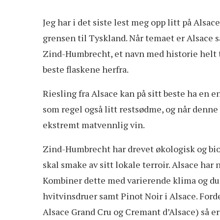
J
eg har i det siste lest meg opp litt på Alsa
grensen til Tyskland. Når temaet er Alsace
Zind-Humbrecht, et navn med historie helt ti
beste flaskene herfra.
Riesling fra Alsace kan på sitt beste ha en e
som regel også litt restsødme, og når denne b
ekstremt matvennlig vin.
Zind-Humbrecht har drevet økologisk og bio
skal smake av sitt lokale terroir. Alsace ha
Kombiner dette med varierende klima og du h
hvitvinsdruer samt Pinot Noir i Alsace. Ford
Alsace Grand Cru og Cremant d’Alsace) så er d