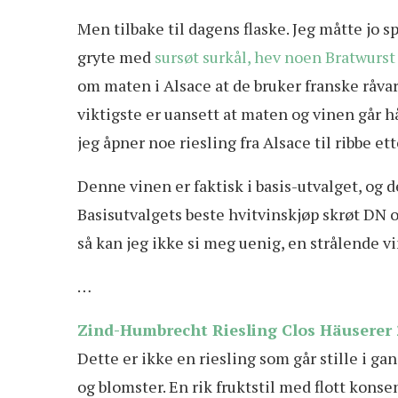
Men tilbake til dagens flaske. Jeg måtte jo s
gryte med
sursøt surkål, hev noen Bratwurst
om maten i Alsace at de bruker franske råvare
viktigste er uansett at maten og vinen går hå
jeg åpner noe riesling fra Alsace til ribbe et
Denne vinen er faktisk i basis-utvalget, og d
Basisutvalgets beste hvitvinskjøp skrøt DN 
så kan jeg ikke si meg uenig, en strålende vi
…
Zind-Humbrecht Riesling Clos Häuserer 
Dette er ikke en riesling som går stille i ga
og blomster. En rik fruktstil med flott konse