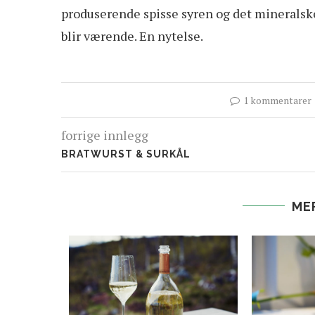
produserende spisse syren og det mineralske
blir værende. En nytelse.
1 kommentarer
forrige innlegg
BRATWURST & SURKÅL
ME