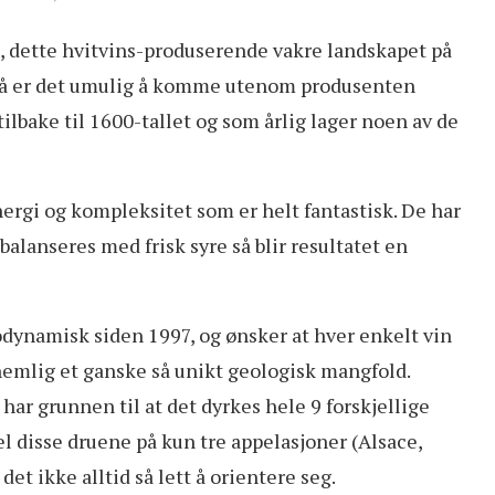
ce, dette hvitvins-produserende vakre landskapet på
 så er det umulig å komme utenom produsenten
lbake til 1600-tallet og som årlig lager noen av de
nergi og kompleksitet som er helt fantastisk. De har
alanseres med frisk syre så blir resultatet en
dynamisk siden 1997, og ønsker at hver enkelt vin
r nemlig et ganske så unikt geologisk mangfold.
ar grunnen til at det dyrkes hele 9 forskjellige
el disse druene på kun tre appelasjoner (Alsace,
et ikke alltid så lett å orientere seg.