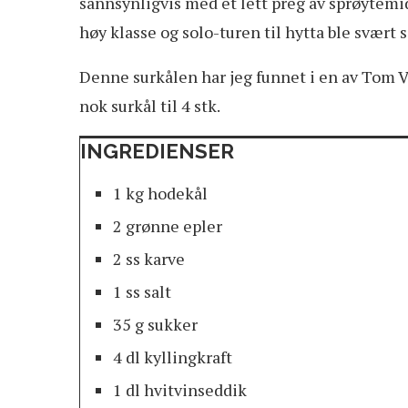
sannsynligvis med et lett preg av sprøytemid
høy klasse og solo-turen til hytta ble svært s
Denne surkålen har jeg funnet i en av Tom V
nok surkål til 4 stk.
INGREDIENSER
1 kg hodekål
2 grønne epler
2 ss karve
1 ss salt
35 g sukker
4 dl kyllingkraft
1 dl hvitvinseddik