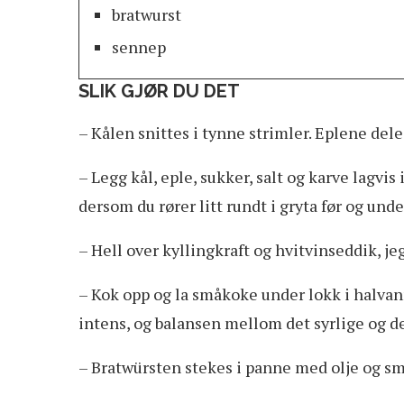
bratwurst
sennep
SLIK GJØR DU DET
– Kålen snittes i tynne strimler. Eplene dele
– Legg kål, eple, sukker, salt og karve lagvi
dersom du rører litt rundt i gryta før og unde
– Hell over kyllingkraft og hvitvinseddik, je
– Kok opp og la småkoke under lokk i halvan
intens, og balansen mellom det syrlige og det
– Bratwürsten stekes i panne med olje og sm