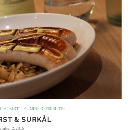
R
KJØTT
MINE OPPSKRIFTER
ST & SURKÅL
ember 2, 2016