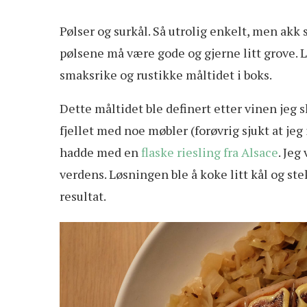
P
ølser og surkål. Så utrolig enkelt, men akk 
pølsene må være gode og gjerne litt grove. L
smaksrike og rustikke måltidet i boks.
Dette måltidet ble definert etter vinen jeg sk
fjellet med noe møbler (forøvrig sjukt at jeg
hadde med en
flaske riesling fra Alsace
. Jeg
verdens. Løsningen ble å koke litt kål og st
resultat.