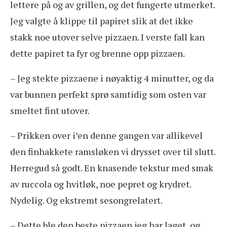
lettere på og av grillen, og det fungerte utmerket.
Jeg valgte å klippe til papiret slik at det ikke
stakk noe utover selve pizzaen. I verste fall kan
dette papiret ta fyr og brenne opp pizzaen.
– Jeg stekte pizzaene i nøyaktig 4 minutter, og da
var bunnen perfekt sprø samtidig som osten var
smeltet fint utover.
– Prikken over i’en denne gangen var allikevel
den finhakkete ramsløken vi drysset over til slutt.
Herregud så godt. En knasende tekstur med smak
av ruccola og hvitløk, noe pepret og krydret.
Nydelig. Og ekstremt sesongrelatert.
– Dette ble den beste pizzaen jeg har laget, og