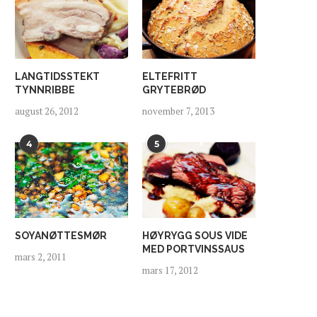
LANGTIDSSTEKT
ELTEFRITT
JURA RULER
EPISK EPLESIDER FRA A
TYNNRIBBE
GRYTEBRØD
mars 3, 2019
desember 13, 2018
august 26, 2012
november 7, 2013
4
5
SOYANØTTESMØR
HØYRYGG SOUS VIDE
MED PORTVINSSAUS
mars 2, 2011
mars 17, 2012