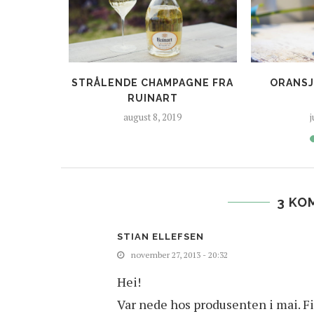
NDREISE I
STRÅLENDE CHAMPAGNE FRA
ORANSJ
E
RUINART
august 8, 2019
j
3 KO
STIAN ELLEFSEN
november 27, 2013 - 20:32
Hei!
Var nede hos produsenten i mai. F