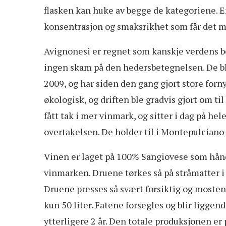
flasken kan huke av begge de kategoriene. 
konsentrasjon og smaksrikhet som får det me
Avignonesi er regnet som kanskje verdens b
ingen skam på den hedersbetegnelsen. De ble 
2009, og har siden den gang gjort store forn
økologisk, og driften ble gradvis gjort om t
fått tak i mer vinmark, og sitter i dag på he
overtakelsen. De holder til i Montepulciano
Vinen er laget på 100% Sangiovese som håndp
vinmarken. Druene tørkes så på stråmatter i
Druene presses så svært forsiktig og mosten o
kun 50 liter. Fatene forsegles og blir liggend
ytterligere 2 år. Den totale produksjonen er 