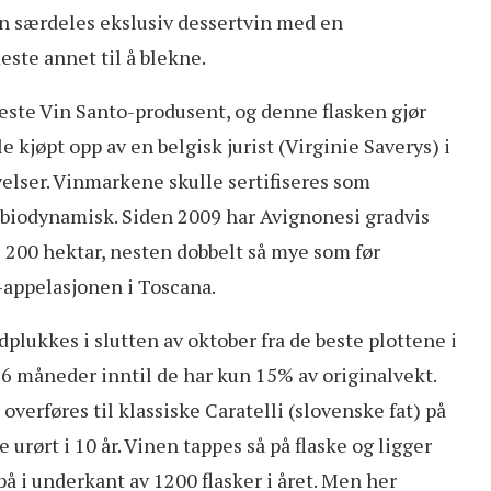
En særdeles ekslusiv dessertvin med en
ste annet til å blekne.
este Vin Santo-produsent, og denne flasken gjør
kjøpt opp av en belgisk jurist (Virginie Saverys) i
yelser. Vinmarkene skulle sertifiseres som
il biodynamisk. Siden 2009 har Avignonesi gradvis
le 200 hektar, nesten dobbelt så mye som før
-appelasjonen i Toscana.
lukkes i slutten av oktober fra de beste plottene i
 6 måneder inntil de har kun 15% av originalvekt.
verføres til klassiske Caratelli (slovenske fat) på
e urørt i 10 år. Vinen tappes så på flaske og ligger
på i underkant av 1200 flasker i året. Men her