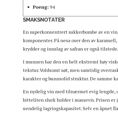
Poeng:
94
SMAKSNOTATER
En superkonsentrert sukkerbombe av en vin, 
komponenter. På nesa oser den av karamell, s
krydder og innslag av safran er også tilstede
I munnen har den en helt ekstremt høy visko
tekstur. Voldsomt søt, men samtidig overras
karakter og bunnsolid struktur. De samme ka
En nydelig vin med tilnærmet evig lengde, o
bitteliten slurk holder i massevis. Prisen er
uendelig lagringskapasitet. Selv en åpnet fla