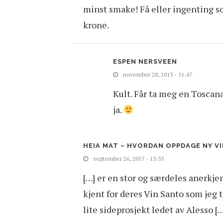
minst smake! Få eller ingenting so
krone.
ESPEN NERSVEEN
november 28, 2013 - 11:47
Kult. Får ta meg en Toscan
ja.
HEIA MAT – HVORDAN OPPDAGE NY VI
september 26, 2017 - 15:55
[…] er en stor og særdeles anerkje
kjent for deres Vin Santo som jeg 
lite sideprosjekt ledet av Alesso [