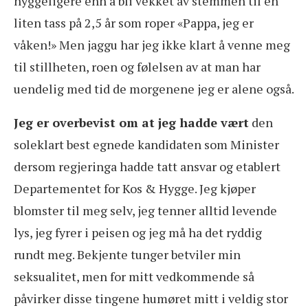
hyggeligere enn å bli vekket av stemmen til en
liten tass på 2,5 år som roper «Pappa, jeg er
våken!» Men jaggu har jeg ikke klart å venne meg
til stillheten, roen og følelsen av at man har
uendelig med tid de morgenene jeg er alene også.
Jeg er overbevist om at jeg hadde vært
den
soleklart best egnede kandidaten som Minister
dersom regjeringa hadde tatt ansvar og etablert
Departementet for Kos & Hygge. Jeg kjøper
blomster til meg selv, jeg tenner alltid levende
lys, jeg fyrer i peisen og jeg må ha det ryddig
rundt meg. Bekjente tunger betviler min
seksualitet, men for mitt vedkommende så
påvirker disse tingene humøret mitt i veldig stor