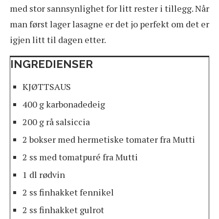
med stor sannsynlighet for litt rester i tillegg. Når
man først lager lasagne er det jo perfekt om det er
igjen litt til dagen etter.
INGREDIENSER
KJØTTSAUS
400 g karbonadedeig
200 g rå salsiccia
2 bokser med hermetiske tomater fra Mutti
2 ss med tomatpuré fra Mutti
1 dl rødvin
2 ss finhakket fennikel
2 ss finhakket gulrot