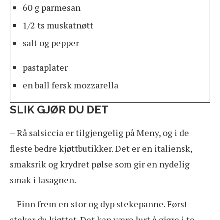
60 g parmesan
1/2 ts muskatnøtt
salt og pepper
pastaplater
en ball fersk mozzarella
SLIK GJØR DU DET
– Rå salsiccia er tilgjengelig på Meny, og i de
fleste bedre kjøttbutikker. Det er en italiensk,
smaksrik og krydret pølse som gir en nydelig
smak i lasagnen.
– Finn frem en stor og dyp stekepanne. Først
steker du kjøttet. Det kan være lurt å gjøre i to