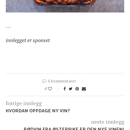
…
innlegget er sponset
6 kommentarer
4
forrige innlegg
HVORDAN OPPDAGE NY VIN?
neste innlegg
RØDVIN FRA ØSTERRIKE ER DEN NYE VINEN!