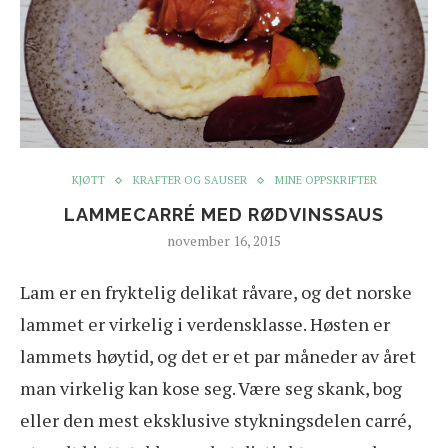
KJØTT
KRAFTER OG SAUSER
MINE OPPSKRIFTER
LAMMECARRÉ MED RØDVINSSAUS
november 16, 2015
L
am er en fryktelig delikat råvare, og det norske
lammet er virkelig i verdensklasse. Høsten er
lammets høytid, og det er et par måneder av året
man virkelig kan kose seg. Være seg skank, bog
eller den mest eksklusive stykningsdelen carré,