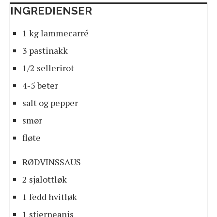
INGREDIENSER
1 kg lammecarré
3 pastinakk
1/2 sellerirot
4-5 beter
salt og pepper
smør
fløte
RØDVINSSAUS
2 sjalottløk
1 fedd hvitløk
1 stjerneanis