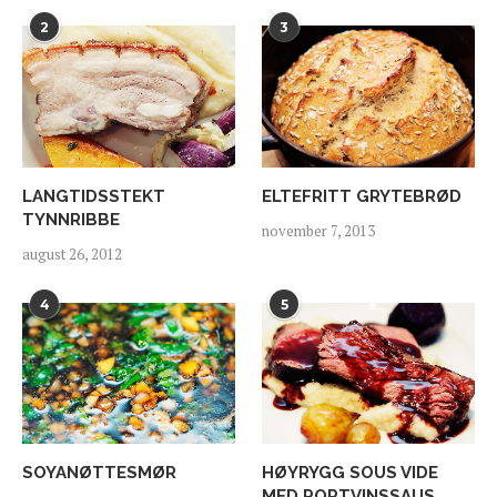
2
3
LANGTIDSSTEKT
ELTEFRITT GRYTEBRØD
TYNNRIBBE
november 7, 2013
august 26, 2012
4
5
SOYANØTTESMØR
HØYRYGG SOUS VIDE
MED PORTVINSSAUS