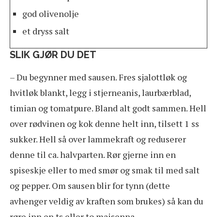
god olivenolje
et dryss salt
SLIK GJØR DU DET
– Du begynner med sausen. Fres sjalottløk og
hvitløk blankt, legg i stjerneanis, laurbærblad,
timian og tomatpure. Bland alt godt sammen. Hell
over rødvinen og kok denne helt inn, tilsett 1 ss
sukker. Hell så over lammekraft og reduserer
denne til ca. halvparten. Rør gjerne inn en
spiseskje eller to med smør og smak til med salt
og pepper. Om sausen blir for tynn (dette
avhenger veldig av kraften som brukes) så kan du
røre inn en ts eller to maisenna.