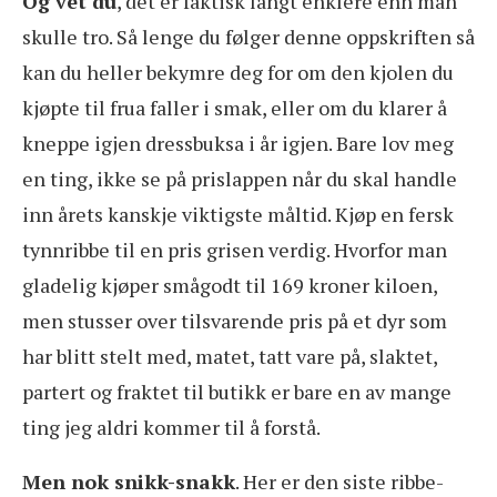
Og vet du
, det er faktisk langt enklere enn man
skulle tro. Så lenge du følger denne oppskriften så
kan du heller bekymre deg for om den kjolen du
kjøpte til frua faller i smak, eller om du klarer å
kneppe igjen dressbuksa i år igjen. Bare lov meg
en ting, ikke se på prislappen når du skal handle
inn årets kanskje viktigste måltid. Kjøp en fersk
tynnribbe til en pris grisen verdig. Hvorfor man
gladelig kjøper smågodt til 169 kroner kiloen,
men stusser over tilsvarende pris på et dyr som
har blitt stelt med, matet, tatt vare på, slaktet,
partert og fraktet til butikk er bare en av mange
ting jeg aldri kommer til å forstå.
Men nok snikk-snakk
. Her er den siste ribbe-