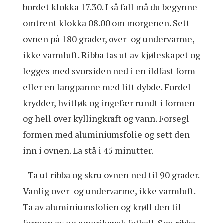
bordet klokka 17.30. I så fall må du begynne
omtrent klokka 08.00 om morgenen. Sett
ovnen på 180 grader, over- og undervarme,
ikke varmluft. Ribba tas ut av kjøleskapet og
legges med svorsiden ned i en ildfast form
eller en langpanne med litt dybde. Fordel
krydder, hvitløk og ingefær rundt i formen
og hell over kyllingkraft og vann. Forsegl
formen med aluminiumsfolie og sett den
inn i ovnen. La stå i 45 minutter.
- Ta ut ribba og skru ovnen ned til 90 grader.
Vanlig over- og undervarme, ikke varmluft.
Ta av aluminiumsfolien og krøll den til
formen av en amerikansk fotball. Snu ribba