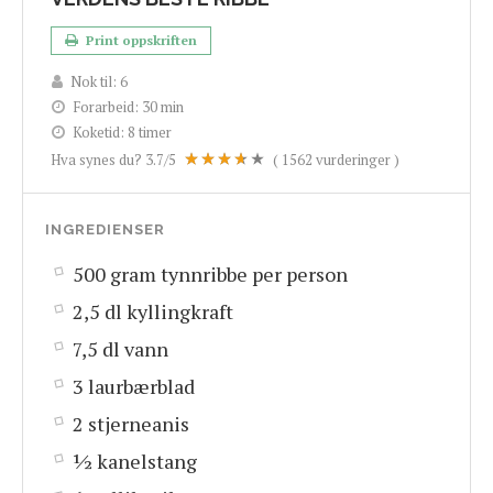
Print oppskriften
Nok til:
6
Forarbeid:
30 min
Koketid:
8 timer
Hva synes du?
3.7
/5
(
1562
vurderinger )
INGREDIENSER
500 gram tynnribbe per person
2,5 dl kyllingkraft
7,5 dl vann
3 laurbærblad
2 stjerneanis
½ kanelstang