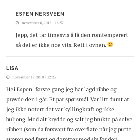
ESPEN NERSVEEN
november 8, 2018 - 16:57
Jepp, det tar timesvis å få den romtemperert
så det er ikke noe vits. Rett i ovnen.
LISA
november 19, 2018 - 12:25
Hei Espen- første gang jeg har lagd ribbe og
prøvde den i går. Et par spørsmål. Var litt dumt at
jeg ikke notert det var kyllingkraft og ikke
buljong. Med alt krydde og salt jeg brukte på selve
ribben (som da forsvant fra overflate når jeg putte
svoren ned først og deretter med sjy før den