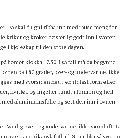
r. Da skal du gni ribba inn med rause mengder
lle kriker og kroker og særlig godt inn i svoren.
ge i kjøleskap til den store dagen.
 på bordet klokka 17.30. I så fall må du begynne
ovnen på 180 grader, over- og undervarme, ikke
egges med svorsiden ned i en ildfast form eller
der, hvitløk og ingefær rundt i formen og hell
n med aluminiumsfolie og sett den inn i ovnen.
der. Vanlig over- og undervarme, ikke varmluft. Ta
en av en amerikansk fotball. Snu ribba så svoren