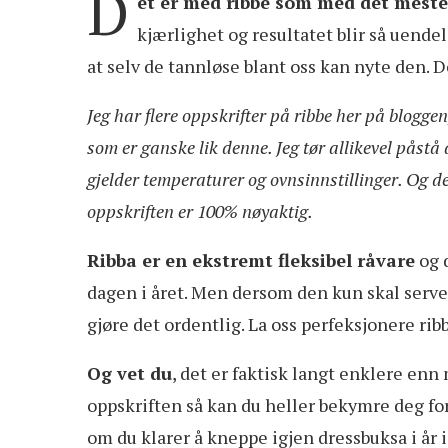
D
et er med ribbe som med det meste 
kjærlighet og resultatet blir så uendel
at selv de tannløse blant oss kan nyte den. D
Jeg har flere oppskrifter på ribbe her på bloggen
som er ganske lik denne. Jeg tør allikevel påst
gjelder temperaturer og ovnsinnstillinger. Og de
oppskriften er 100% nøyaktig.
Ribba er en ekstremt fleksibel råvare
og d
dagen i året. Men dersom den kun skal server
gjøre det ordentlig. La oss perfeksjonere ribb
Og vet du
, det er faktisk langt enklere enn
oppskriften så kan du heller bekymre deg for 
om du klarer å kneppe igjen dressbuksa i år i