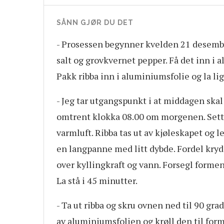
SÅNN GJØR DU DET
- Prosessen begynner kvelden 21 desembe
salt og grovkvernet pepper. Få det inn i a
Pakk ribba inn i aluminiumsfolie og la lig
- Jeg tar utgangspunkt i at middagen skal
omtrent klokka 08.00 om morgenen. Sett 
varmluft. Ribba tas ut av kjøleskapet og l
en langpanne med litt dybde. Fordel kryd
over kyllingkraft og vann. Forsegl forme
La stå i 45 minutter.
- Ta ut ribba og skru ovnen ned til 90 gra
av aluminiumsfolien og krøll den til form