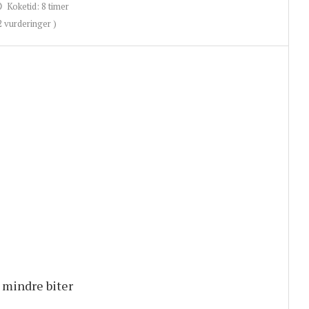
Koketid:
8 timer
2
vurderinger )
 mindre biter