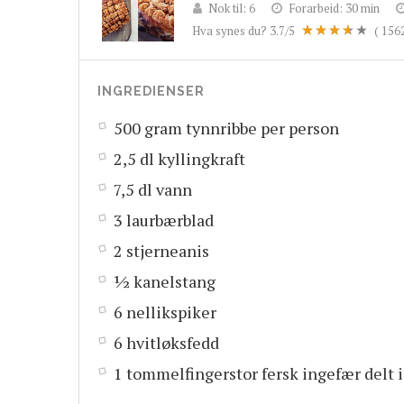
Nok til:
6
Forarbeid:
30 min
Hva synes du?
3.7
/5
(
156
INGREDIENSER
500 gram tynnribbe per person
2,5 dl kyllingkraft
7,5 dl vann
3 laurbærblad
2 stjerneanis
½ kanelstang
6 nellikspiker
6 hvitløksfedd
1 tommelfingerstor fersk ingefær delt i