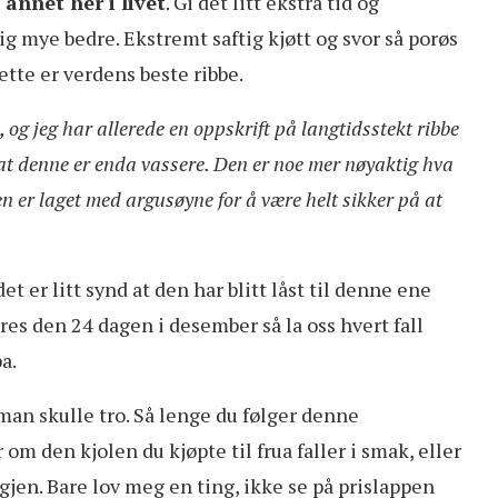
annet her i livet
. Gi det litt ekstra tid og
ig mye bedre. Ekstremt saftig kjøtt og svor så porøs
ette er verdens beste ribbe.
, og jeg har allerede en oppskrift på langtidsstekt ribbe
å at denne er enda vassere. Den er noe mer nøyaktig hva
n er laget med argusøyne for å være helt sikker på at
et er litt synd at den har blitt låst til denne ene
es den 24 dagen i desember så la oss hvert fall
a.
 man skulle tro. Så lenge du følger denne
om den kjolen du kjøpte til frua faller i smak, eller
gjen. Bare lov meg en ting, ikke se på prislappen