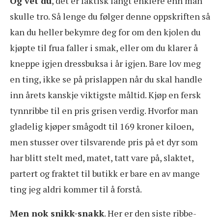
Og vet du
, det er faktisk langt enklere enn man
skulle tro. Så lenge du følger denne oppskriften så
kan du heller bekymre deg for om den kjolen du
kjøpte til frua faller i smak, eller om du klarer å
kneppe igjen dressbuksa i år igjen. Bare lov meg
en ting, ikke se på prislappen når du skal handle
inn årets kanskje viktigste måltid. Kjøp en fersk
tynnribbe til en pris grisen verdig. Hvorfor man
gladelig kjøper smågodt til 169 kroner kiloen,
men stusser over tilsvarende pris på et dyr som
har blitt stelt med, matet, tatt vare på, slaktet,
partert og fraktet til butikk er bare en av mange
ting jeg aldri kommer til å forstå.
Men nok snikk-snakk
. Her er den siste ribbe-