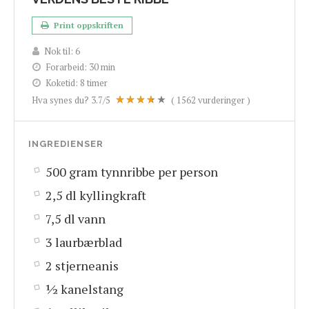
Print oppskriften
Nok til:
6
Forarbeid:
30 min
Koketid:
8 timer
Hva synes du?
3.7
/5
(
1562
vurderinger )
INGREDIENSER
500 gram tynnribbe per person
2,5 dl kyllingkraft
7,5 dl vann
3 laurbærblad
2 stjerneanis
½ kanelstang