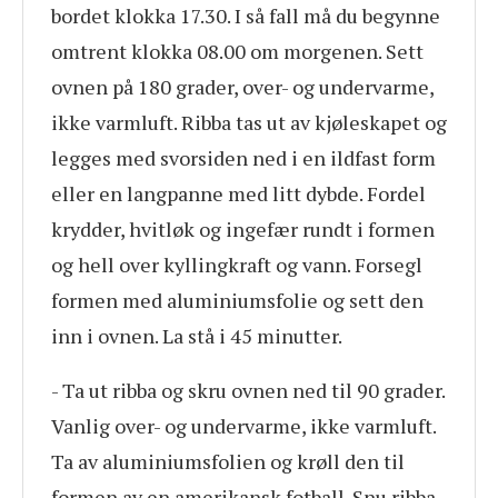
bordet klokka 17.30. I så fall må du begynne
omtrent klokka 08.00 om morgenen. Sett
ovnen på 180 grader, over- og undervarme,
ikke varmluft. Ribba tas ut av kjøleskapet og
legges med svorsiden ned i en ildfast form
eller en langpanne med litt dybde. Fordel
krydder, hvitløk og ingefær rundt i formen
og hell over kyllingkraft og vann. Forsegl
formen med aluminiumsfolie og sett den
inn i ovnen. La stå i 45 minutter.
- Ta ut ribba og skru ovnen ned til 90 grader.
Vanlig over- og undervarme, ikke varmluft.
Ta av aluminiumsfolien og krøll den til
formen av en amerikansk fotball. Snu ribba