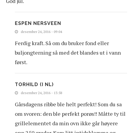
God jul.
ESPEN NERSVEEN
desember 24, 2016 - 09:04
Ferdig kraft. Så om du bruker fond eller
buljongterning så med det blandes ut i vann
først.
TORHILD (I NL)
desember 24, 2016 - 13:58
Gårsdagens ribbe ble helt perfekt! Som du sa
om svoren: den ble perfekt porøs!! Måtte ty til
grillelementet da min ovn ikke går høyere
enn 250 grader. Kom litt intidsklemma og