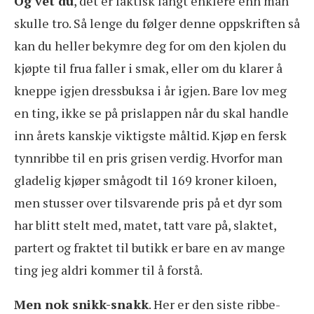
Og vet du
, det er faktisk langt enklere enn man
skulle tro. Så lenge du følger denne oppskriften så
kan du heller bekymre deg for om den kjolen du
kjøpte til frua faller i smak, eller om du klarer å
kneppe igjen dressbuksa i år igjen. Bare lov meg
en ting, ikke se på prislappen når du skal handle
inn årets kanskje viktigste måltid. Kjøp en fersk
tynnribbe til en pris grisen verdig. Hvorfor man
gladelig kjøper smågodt til 169 kroner kiloen,
men stusser over tilsvarende pris på et dyr som
har blitt stelt med, matet, tatt vare på, slaktet,
partert og fraktet til butikk er bare en av mange
ting jeg aldri kommer til å forstå.
Men nok snikk-snakk
. Her er den siste ribbe-