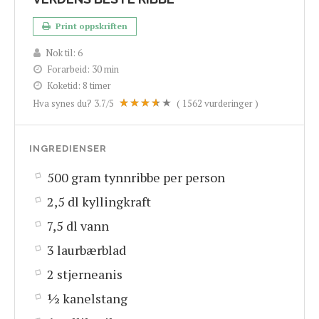
Print oppskriften
Nok til:
6
Forarbeid:
30 min
Koketid:
8 timer
Hva synes du?
3.7
/5
(
1562
vurderinger )
INGREDIENSER
500 gram tynnribbe per person
2,5 dl kyllingkraft
7,5 dl vann
3 laurbærblad
2 stjerneanis
½ kanelstang