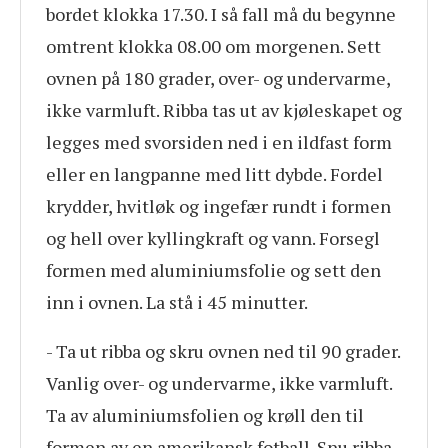
bordet klokka 17.30. I så fall må du begynne
omtrent klokka 08.00 om morgenen. Sett
ovnen på 180 grader, over- og undervarme,
ikke varmluft. Ribba tas ut av kjøleskapet og
legges med svorsiden ned i en ildfast form
eller en langpanne med litt dybde. Fordel
krydder, hvitløk og ingefær rundt i formen
og hell over kyllingkraft og vann. Forsegl
formen med aluminiumsfolie og sett den
inn i ovnen. La stå i 45 minutter.
- Ta ut ribba og skru ovnen ned til 90 grader.
Vanlig over- og undervarme, ikke varmluft.
Ta av aluminiumsfolien og krøll den til
formen av en amerikansk fotball. Snu ribba