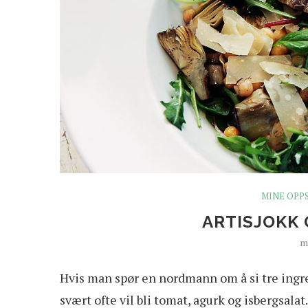
MINE OPP
ARTISJOKK 
m
H
vis man spør en nordmann om å si tre ingre
svært ofte vil bli tomat, agurk og isbergsala