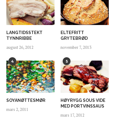
TZATZIKI MED
BRUSCHETTA MED YOGHU
LANGTIDSSTEKT
ELTEFRITT
TYNNRIBBE
GRYTEBRØD
SITRONYOGHURT
TOMAT OG GREMOLAT
september 13, 2020
mars 31, 2020
august 26, 2012
november 7, 2013
4
5
SOYANØTTESMØR
HØYRYGG SOUS VIDE
MED PORTVINSSAUS
mars 2, 2011
mars 17, 2012