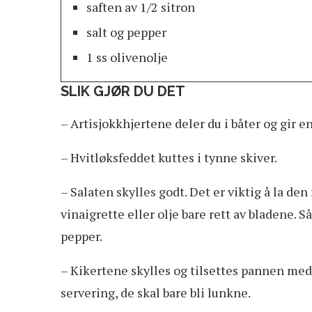
saften av 1/2 sitron
salt og pepper
1 ss olivenolje
SLIK GJØR DU DET
– Artisjokkhjertene deler du i båter og gir e
– Hvitløksfeddet kuttes i tynne skiver.
– Salaten skylles godt. Det er viktig å la de
vinaigrette eller olje bare rett av bladene. Så
pepper.
– Kikertene skylles og tilsettes pannen me
servering, de skal bare bli lunkne.