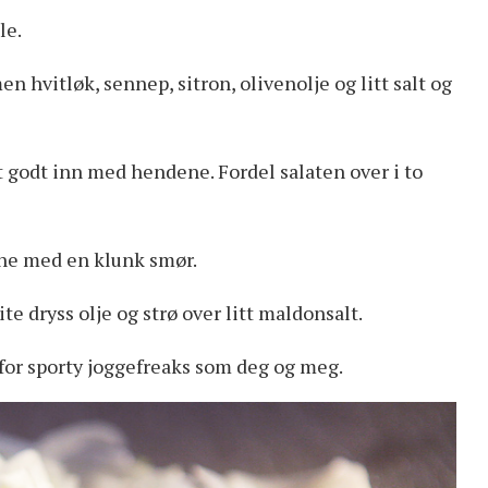
le.
n hvitløk, sennep, sitron, olivenolje og litt salt og
t godt inn med hendene. Fordel salaten over i to
nne med en klunk smør.
ite dryss olje og strø over litt maldonsalt.
 for sporty joggefreaks som deg og meg.