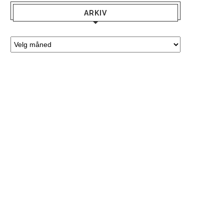
ARKIV
TZATZIKI MED
BRUSCHETTA MED YOGHU
SITRONYOGHURT
TOMAT OG GREMOLAT
september 13, 2020
mars 31, 2020