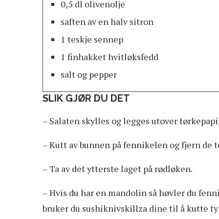
0,5 dl olivenolje
saften av en halv sitron
1 teskje sennep
1 finhakket hvitløksfedd
salt og pepper
SLIK GJØR DU DET
– Salaten skylles og legges utover tørkepapir
– Kutt av bunnen på fennikelen og fjern de t
– Ta av det ytterste laget på rødløken.
– Hvis du har en mandolin så høvler du fenn
bruker du sushiknivskillza dine til å kutte t