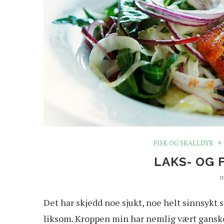
FISK OG SKALLDYR
LAKS- OG 
m
D
et har skjedd noe sjukt, noe helt sinnsykt 
liksom. Kroppen min har nemlig vært ganske så