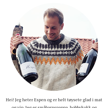
Hei! Jeg heter Espen og er helt tøysete glad i mat
og vin. Jeg er småbarnspappa, hobbykokk og