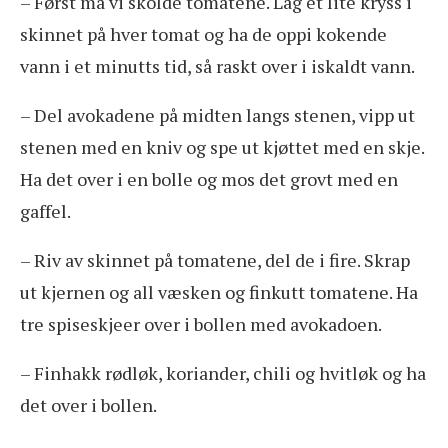
– Først må vi skolde tomatene. Lag et lite kryss i
skinnet på hver tomat og ha de oppi kokende
vann i et minutts tid, så raskt over i iskaldt vann.
– Del avokadene på midten langs stenen, vipp ut
stenen med en kniv og spe ut kjøttet med en skje.
Ha det over i en bolle og mos det grovt med en
gaffel.
– Riv av skinnet på tomatene, del de i fire. Skrap
ut kjernen og all væsken og finkutt tomatene. Ha
tre spiseskjeer over i bollen med avokadoen.
– Finhakk rødløk, koriander, chili og hvitløk og ha
det over i bollen.