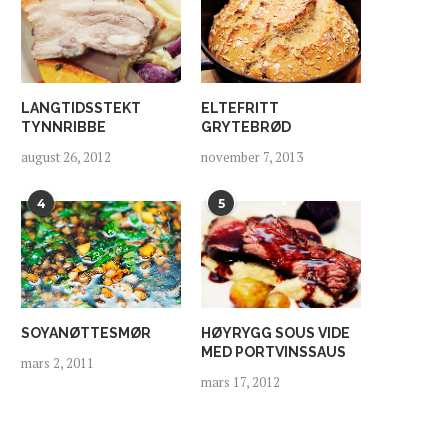
TZATZIKI MED
BRUSCHETTA MED YOGHU
SITRONYOGHURT
TOMAT OG GREMOLAT
LANGTIDSSTEKT
ELTEFRITT
september 13, 2020
mars 31, 2020
TYNNRIBBE
GRYTEBRØD
august 26, 2012
november 7, 2013
4
5
SOYANØTTESMØR
HØYRYGG SOUS VIDE
MED PORTVINSSAUS
mars 2, 2011
mars 17, 2012