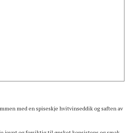
sammen med en spiseskje hvitvinseddik og saften av
e jevnt og forsiktig til ønsket konsistens og smak