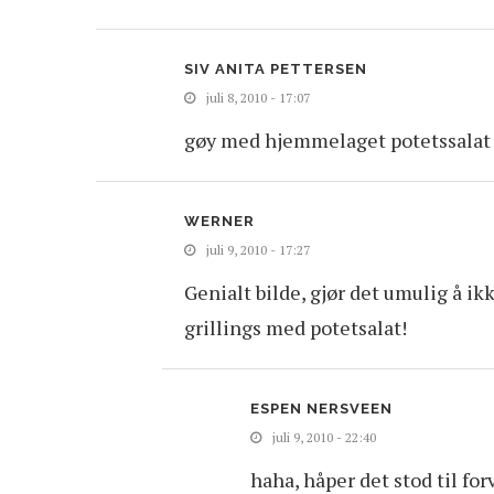
SIV ANITA PETTERSEN
juli 8, 2010 - 17:07
gøy med hjemmelaget potetssala
WERNER
juli 9, 2010 - 17:27
Genialt bilde, gjør det umulig å ikk
grillings med potetsalat!
ESPEN NERSVEEN
juli 9, 2010 - 22:40
haha, håper det stod til fo