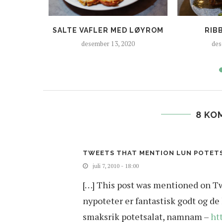
RØDFORM
SALTE VAFLER MED LØYROM
RIB
desember 13, 2020
des
8 KO
TWEETS THAT MENTION LUN POTETSA
juli 7, 2010 - 18:00
[…] This post was mentioned on Tw
nypoteter er fantastisk godt og de 
smaksrik potetsalat, namnam –
ht