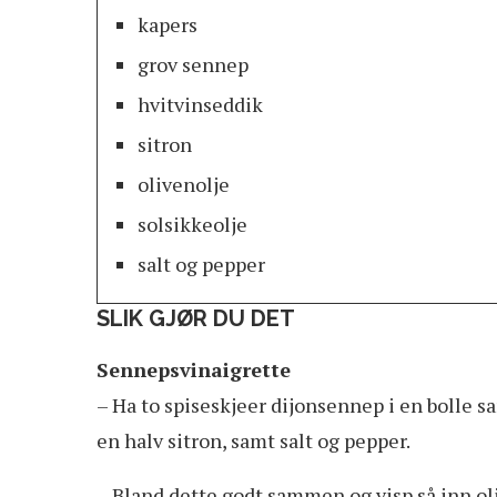
kapers
grov sennep
hvitvinseddik
sitron
olivenolje
solsikkeolje
salt og pepper
SLIK GJØR DU DET
Sennepsvinaigrette
– Ha to spiseskjeer dijonsennep i en bolle 
en halv sitron, samt salt og pepper.
– Bland dette godt sammen og visp så inn olj