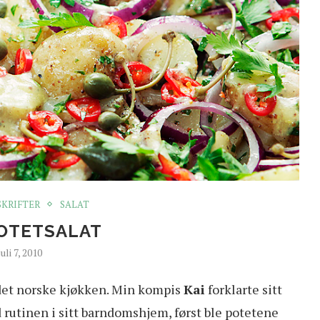
SKRIFTER
SALAT
OTETSALAT
juli 7, 2010
i det norske kjøkken. Min kompis
Kai
forklarte sitt
d rutinen i sitt barndomshjem, først ble potetene