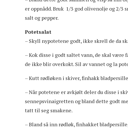
er oppnådd. Bruk 1/3 god olivenolje og 2/3 s
salt og pepper.
Potetsalat
– Skyll nypotetene godt, ikke skrell de da ska
– Kok disse i godt saltet vann, de skal være
de ikke blir overkokt. Sil av vannet og la po
– Kutt rødløken i skiver, finhakk bladpersille 
– Når potetene er avkjølt deler du disse i sk
sennepsvinaigretten og bland dette godt med
tatt til seg smakene.
– Bland så inn rødløk, finhakket bladpersille