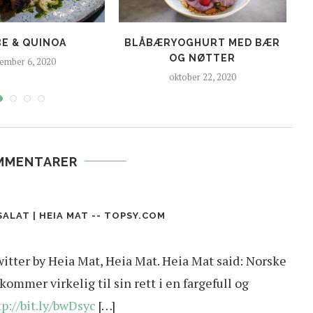
BE & QUINOA
BLÅBÆRYOGHURT MED BÆR
OG NØTTER
ember 6, 2020
oktober 22, 2020
MMENTARER
LAT | HEIA MAT -- TOPSY.COM
itter by Heia Mat, Heia Mat. Heia Mat said: Norske
kommer virkelig til sin rett i en fargefull og
tp://bit.ly/bwDsyc
[…]