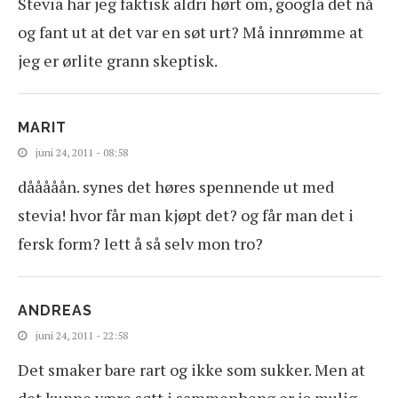
Stevia har jeg faktisk aldri hørt om, googla det nå
og fant ut at det var en søt urt? Må innrømme at
jeg er ørlite grann skeptisk.
MARIT
juni 24, 2011 - 08:58
dååååån. synes det høres spennende ut med
stevia! hvor får man kjøpt det? og får man det i
fersk form? lett å så selv mon tro?
ANDREAS
juni 24, 2011 - 22:58
Det smaker bare rart og ikke som sukker. Men at
det kunne være søtt i sammenheng er jo mulig.