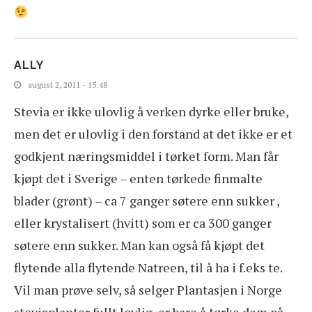
ALLY
august 2, 2011 - 15:48
Stevia er ikke ulovlig å verken dyrke eller bruke,
men det er ulovlig i den forstand at det ikke er et
godkjent næringsmiddel i tørket form. Man får
kjøpt det i Sverige – enten tørkede finmalte
blader (grønt) – ca 7 ganger søtere enn sukker ,
eller krystalisert (hvitt) som er ca 300 ganger
søtere enn sukker. Man kan også få kjøpt det
flytende alla flytende Natreen, til å ha i f.eks te.
Vil man prøve selv, så selger Plantasjen i Norge
steviaplanter fullt lovlig, er bare å tørke dem på