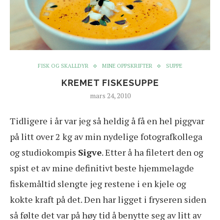
FISK OG SKALLDYR
MINE OPPSKRIFTER
SUPPE
KREMET FISKESUPPE
mars 24, 2010
Tidligere i år var jeg så heldig å få en hel piggvar
på litt over 2 kg av min nydelige fotografkollega
og studiokompis
Sigve
. Etter å ha filetert den og
spist et av mine definitivt beste hjemmelagde
fiskemåltid slengte jeg restene i en kjele og
kokte kraft på det. Den har ligget i fryseren siden
så følte det var på høy tid å benytte seg av litt av