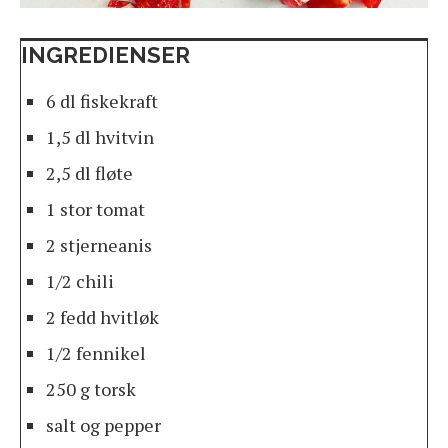
INGREDIENSER
6 dl fiskekraft
1,5 dl hvitvin
2,5 dl fløte
1 stor tomat
2 stjerneanis
1/2 chili
2 fedd hvitløk
1/2 fennikel
250 g torsk
salt og pepper