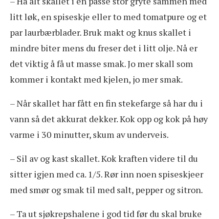
– Ha alt skallet i en passe stor gryte sammen med
litt løk, en spiseskje eller to med tomatpure og et
par laurbærblader. Bruk makt og knus skallet i
mindre biter mens du freser det i litt olje. Nå er
det viktig å få ut masse smak. Jo mer skall som
kommer i kontakt med kjelen, jo mer smak.
– Når skallet har fått en fin stekefarge så har du i
vann så det akkurat dekker. Kok opp og kok på høy
varme i 30 minutter, skum av underveis.
– Sil av og kast skallet. Kok kraften videre til du
sitter igjen med ca. 1/5. Rør inn noen spiseskjeer
med smør og smak til med salt, pepper og sitron.
– Ta ut sjøkrepshalene i god tid før du skal bruke