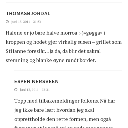
THOMASBJORDAL
juni 13, 2011 - 21:54
Halene er jo bare halve morroa :-)»gøgga» i
kroppen og hodet gjør virkelig susen – grillet som
StHanne foreslår…ja da, da blir det sakral
stemning og blanke øyne rundt bordet.
ESPEN NERSVEEN
juni 13, 2011 - 22:21
Topp med tilbakemeldinger folkens. Nå har
jeg ikke bare lært hvordan jeg skal
opprettholde den rette formen, men også
funnet ut at jeg må svi av enda mer penger