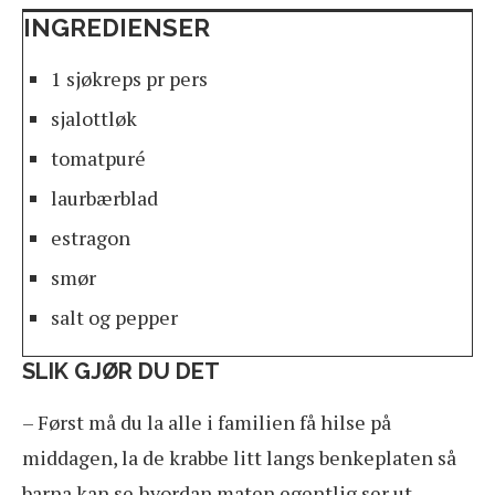
INGREDIENSER
1 sjøkreps pr pers
sjalottløk
tomatpuré
laurbærblad
estragon
smør
salt og pepper
SLIK GJØR DU DET
– Først må du la alle i familien få hilse på
middagen, la de krabbe litt langs benkeplaten så
barna kan se hvordan maten egentlig ser ut.