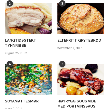
2
3
LANGTIDSSTEKT
ELTEFRITT GRYTEBRØD
TYNNRIBBE
november 7, 2013
august 26, 2012
4
5
SOYANØTTESMØR
HØYRYGG SOUS VIDE
MED PORTVINSSAUS
mars 2, 2011